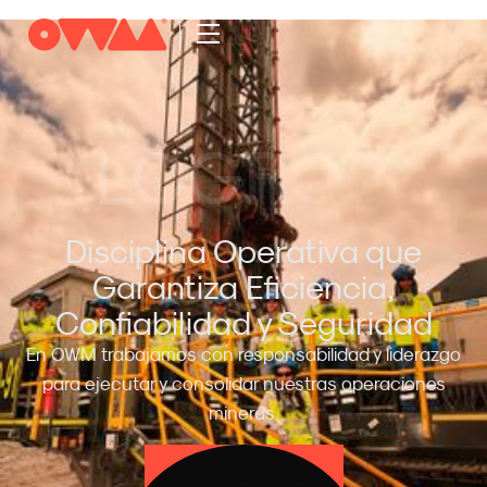
LOGROS
Disciplina Operativa que
Garantiza Eficiencia,
Confiabilidad y Seguridad
En OWM trabajamos con responsabilidad y liderazgo
para ejecutar y consolidar nuestras operaciones
mineras.
CONTÁCTANOS